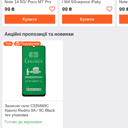
Note 14 5G/ Poco M7 Pro
/ M4 5Gчерное iPaky
Note
5G чорне iPaky
5G ч
99
99
99
₴
₴
Купити
Купити
Акційні пропозиції та новинки
Топ
Подарунок
Захисне скло CERAMIC
Xiaomi Redmi 9A / 9C Black
тех упаковка
Готово до відправки