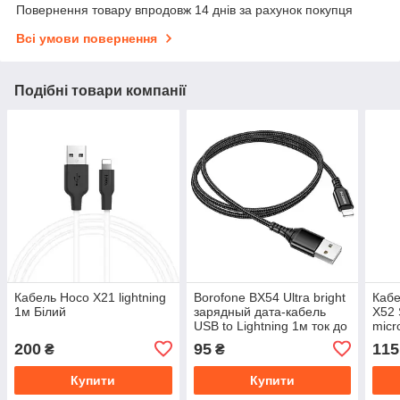
Повернення товару впродовж 14 днів за рахунок покупця
Всі умови повернення
Подібні товари компанії
Кабель Hoco X21 lightning
Borofone BX54 Ultra bright
Кабе
1м Білий
зарядный дата-кабель
X52 
USB to Lightning 1м ток до
micr
2.4А
200
95
115
₴
₴
Купити
Купити