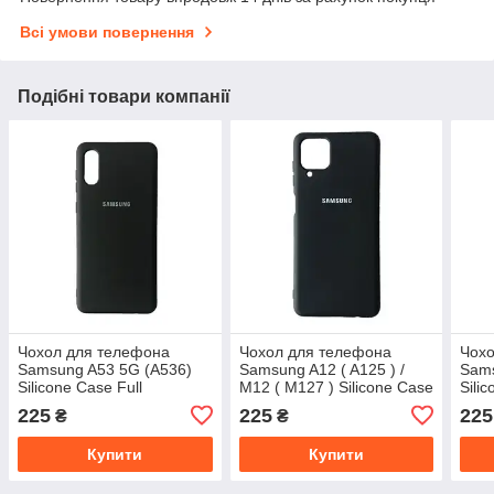
Всі умови повернення
Подібні товари компанії
Чохол для телефона
Чохол для телефона
Чохо
Samsung A53 5G (A536)
Samsung A12 ( A125 ) /
Sam
Silicone Case Full
M12 ( M127 ) Silicone Case
Sili
Full
225
225
225
₴
₴
Купити
Купити