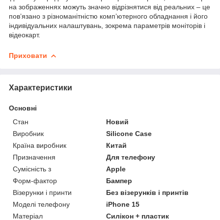
на зображеннях можуть значно відрізнятися від реальних – це
пов’язано з різноманітністю комп’ютерного обладнання і його
індивідуальних налаштувань, зокрема параметрів моніторів і
відеокарт.
Приховати
Характеристики
Основні
Стан
Новий
Виробник
Silicone Case
Країна виробник
Китай
Призначення
Для телефону
Сумісність з
Apple
Форм-фактор
Бампер
Візерунки і принти
Без візерунків і принтів
Моделі телефону
iPhone 15
Матеріал
Силікон + пластик