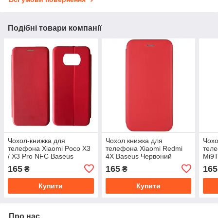
Подібні товари компанії
Чохол-книжка для
Чохол книжка для
Чохо
телефона Xiaomi Poco X3
телефона Xiaomi Redmi
теле
/ X3 Pro NFC Baseus
4X Baseus Червоний
Mi9T
Червоний
Redm
165
165
165
₴
₴
Чер
Купити
Купити
Про нас