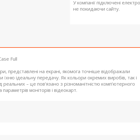
У компанії підключені електр
не покидаючи сайту.
ase Full
ри, представлені на екрані, якомога точніше відображали
и їхню ідеальну передачу. Як кольори окремих виробів, так і
д реальних – це пов’язано з різноманітністю комп’ютерного
параметрів моніторів і відеокарт.