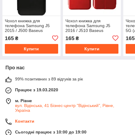
Чохол книжка для
Чохол книжка для
Чохо
телефона Samsung J5
телефона Samsung J5
тел
2015 / J500 Baseus
2016 / J510 Baseus
5G (
Червоний
165
165
165
₴
₴
Купити
Купити
Про нас
99% позитивних з 89 відгуків за рік
Працює з 19.03.2020
м. Рівне
вул. Відінська, 41 Бізнес-центр "Відінський", Рівне,
Україна
Контакти
Сьогодні працює з 10:00 до 19:00