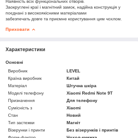
Наявність всіх функціональних отворів.
Заокруглені краї і магнітний замок, надійна конструкція у
поєднані з високоякісними матеріалами
забезпечать довге та приємне користування цим чохлом.
Приховати
Характеристики
Основні
Виробник
LEVEL
Країна виробник
Китай
Матеріал
Штучна шкіра
Моделі телефону
Xiaomi Redmi Note 9T
Призначення
Для телефону
Сумісність з
Xiaomi
Стан
Новий
Тип застежки
Магніт
Візерунки і принти
Без візерунків і принтів
Форм-фактор
Чохол-книжка