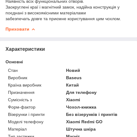
Наявність всіх функціональних отворів.
Заокруглені краї і магнітний замок, надійна конструкція у
поєднані з високоякісними матеріалами
забезпечать довге та приємне користування цим чохлом.
Приховати
Характеристики
Основні
Стан
Новий
Виробник
Baseus
Країна виробник
Китай
Призначення
Для телефону
Сумісність з
Xiaomi
Форм-фактор
Чохол-книжка
Візерунки і принти
Без візерунків і принтів
Моделі телефону
Xiaomi Redmi GO
Матеріал
Штучна шкіра
Тип застежки
Магніт