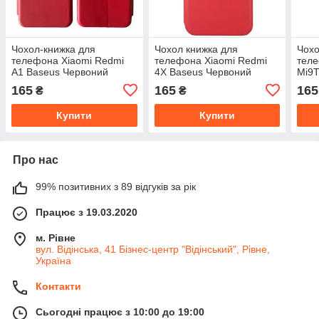
Чохол-книжка для
Чохол книжка для
Чохо
телефона Xiaomi Redmi
телефона Xiaomi Redmi
теле
A1 Baseus Червоний
4X Baseus Червоний
Mi9T
Redm
165
165
165
₴
₴
Чер
Купити
Купити
Про нас
99% позитивних з 89 відгуків за рік
Працює з 19.03.2020
м. Рівне
вул. Відінська, 41 Бізнес-центр "Відінський", Рівне,
Україна
Контакти
Сьогодні працює з 10:00 до 19:00