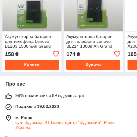
Акумуляторна батарея
Акумуляторна батарея
Акум
для телефона Lenovo
для телефона Lenovo
для
BL203 1500mAh Grand
BL214 1300mAh Grand
X20
Premium
Premium
Pre
158
174
185
₴
₴
Купити
Купити
Про нас
99% позитивних з 89 відгуків за рік
Працює з 19.03.2020
м. Рівне
вул. Відінська, 41 Бізнес-центр "Відінський", Рівне,
Україна