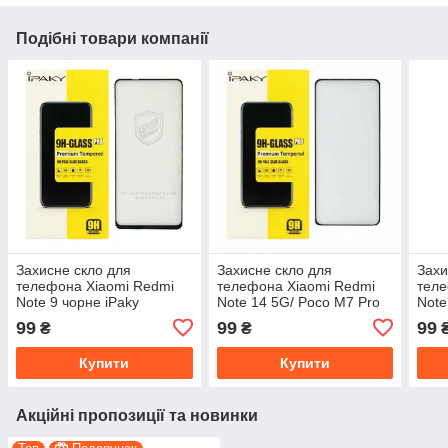
Подібні товари компанії
Захисне скло для
Захисне скло для
Захи
телефона Xiaomi Redmi
телефона Xiaomi Redmi
теле
Note 9 чорне iPaky
Note 14 5G/ Poco M7 Pro
Note
5G чорне iPaky
чорн
99
99
99
₴
₴
Купити
Купити
Акційні пропозиції та новинки