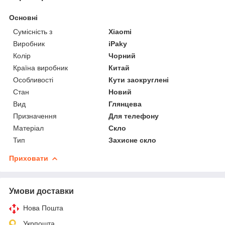
Основні
Сумісність з
Xiaomi
Виробник
iPaky
Колір
Чорний
Країна виробник
Китай
Особливості
Кути заокруглені
Стан
Новий
Вид
Глянцева
Призначення
Для телефону
Матеріал
Скло
Тип
Захисне скло
Приховати
Умови доставки
Нова Пошта
Укрпошта